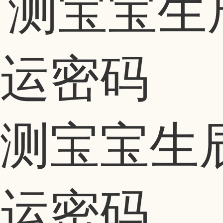
测宝宝生
运密码