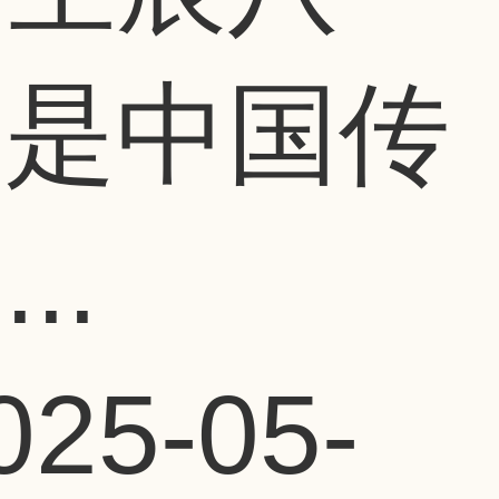
，是中国传
..
025-05-