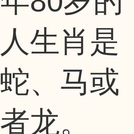
年80岁的
人生肖是
蛇、马或
者龙。