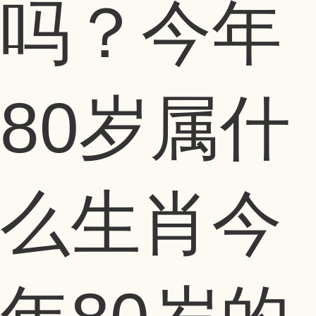
吗？今年
80岁属什
么生肖今