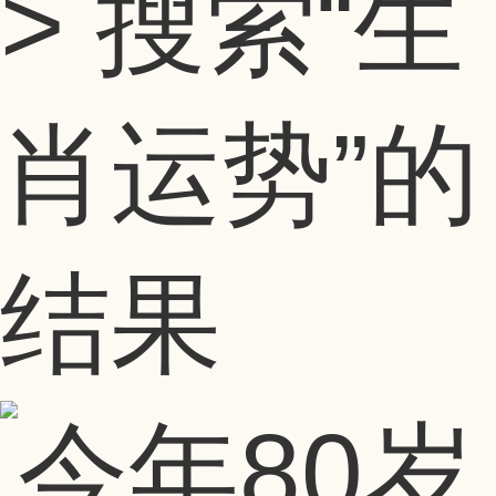
> 搜索
“生
肖运势”
的
结果