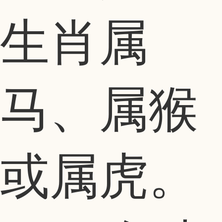
生肖属
马、属猴
或属虎。