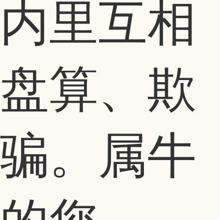
内里互相
盘算、欺
骗。属牛