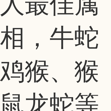
人最佳属
相，牛蛇
鸡猴、猴
鼠龙蛇等