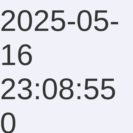
2025-05-
16
23:08:55
0