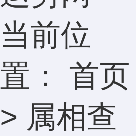
当前位
置：
首页
>
属相查