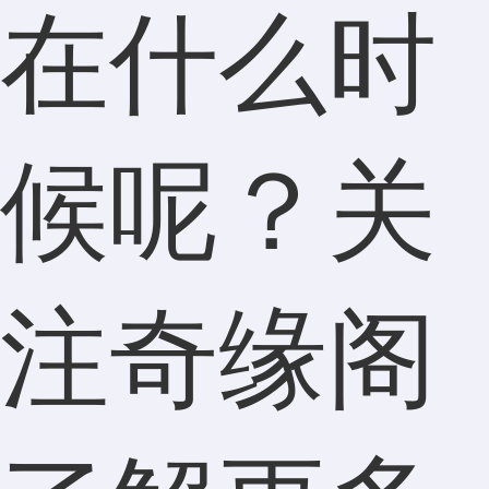
在什么时
候呢？关
注奇缘阁