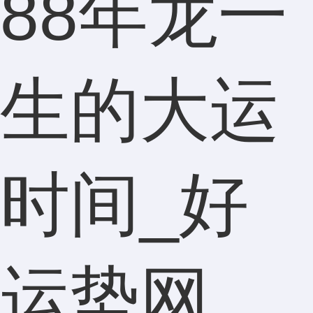
88年龙一
生的大运
时间_好
运势网