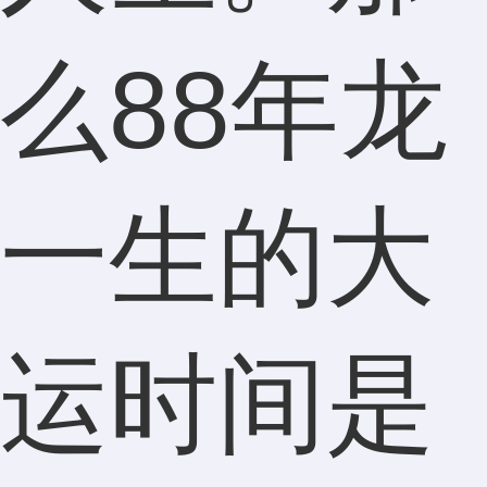
么88年龙
一生的大
运时间是