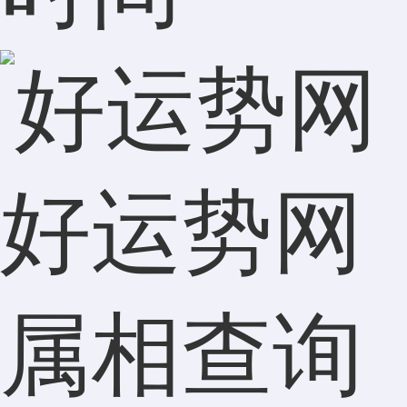
好运势网
属相查询