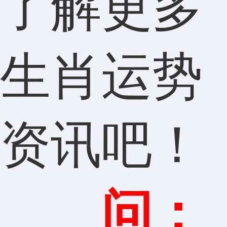
了解更多
生肖运势
资讯吧！
问：