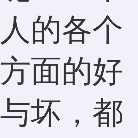
人的各个
方面的好
与坏，都