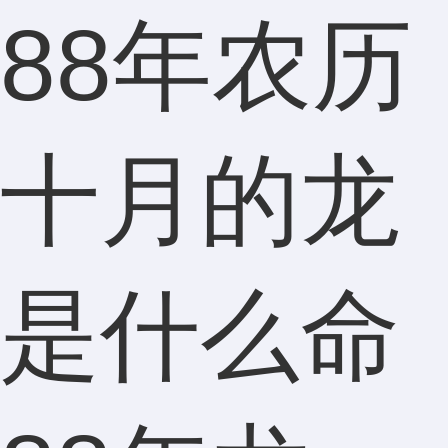
88年农历
十月的龙
是什么命