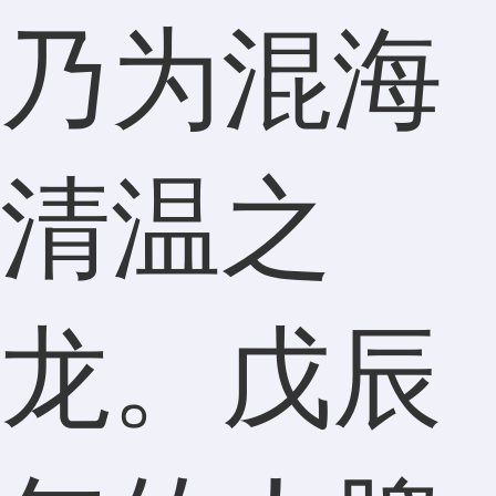
乃为混海
清温之
龙。戊辰