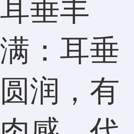
耳垂丰
满：耳垂
圆润，有
肉感，代