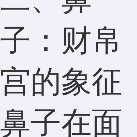
子：财帛
宫的象征
鼻子在面