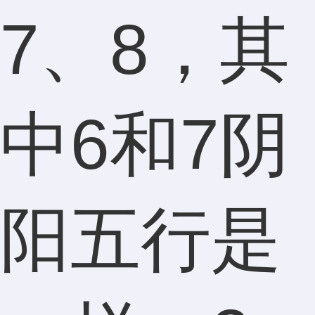
7、8，其
中6和7阴
阳五行是