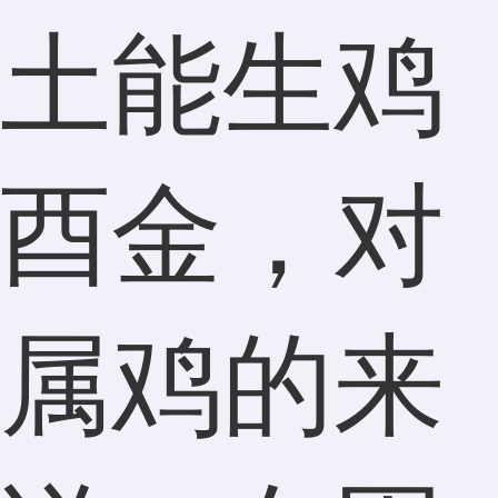
土能生鸡
酉金，对
属鸡的来