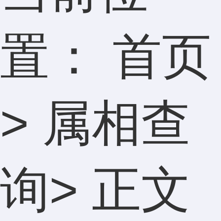
置：
首页
>
属相查
询
> 正文