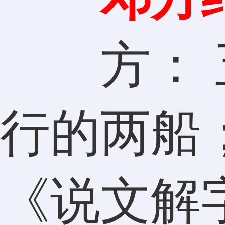
方： 五
行的两船
《说文解