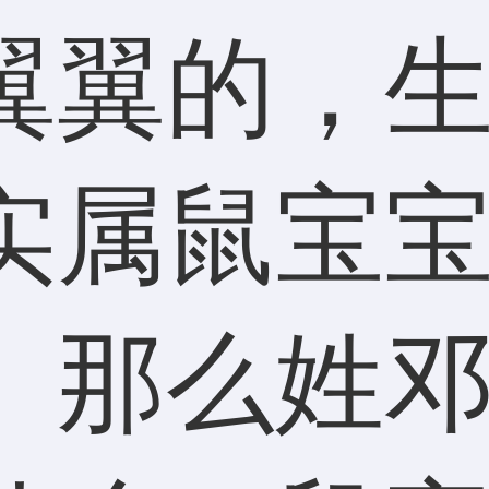
翼翼的，
实属鼠宝
。那么姓