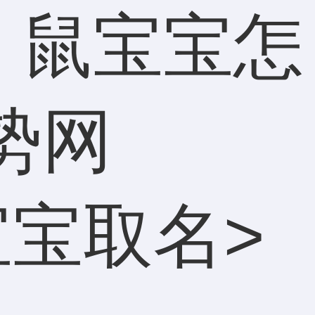
 鼠宝宝怎
势网
宝宝取名
>