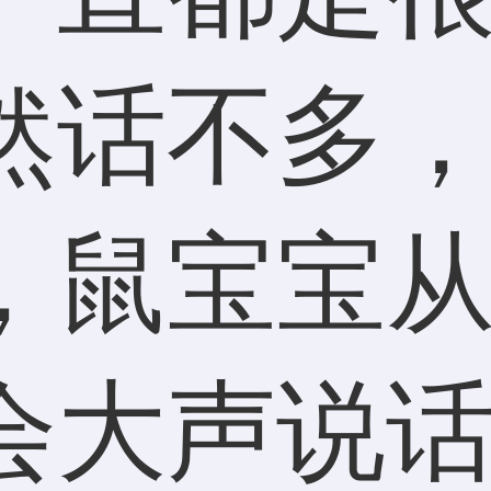
然话不多
，鼠宝宝
会大声说