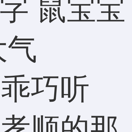
是乖巧听
很孝顺的那