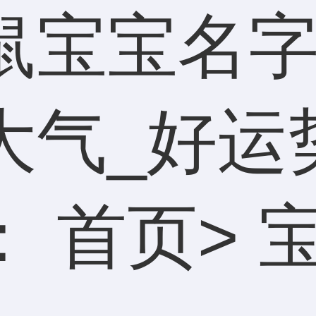
鼠宝宝名字
大气_好运
：
首页
>