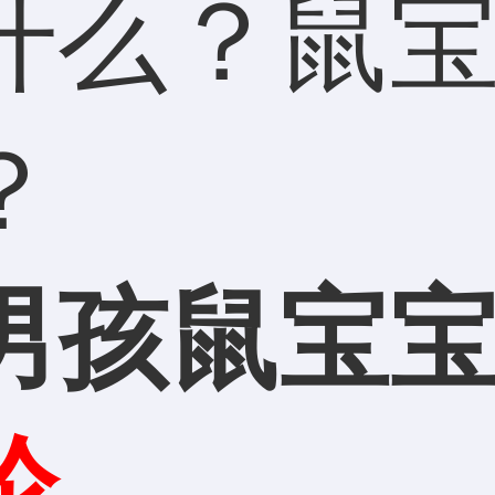
什么？鼠
？
男孩鼠宝
纶