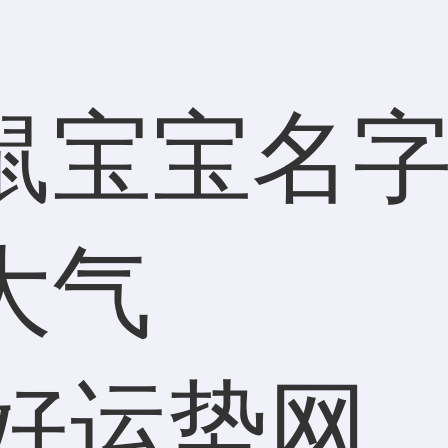
鼠宝宝名字
大气
好运势网