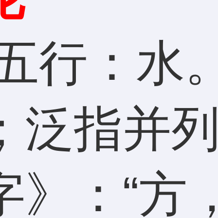
行：水。
；泛指并
字》：“方