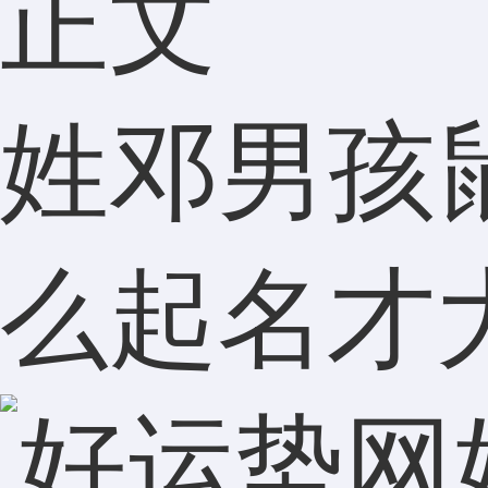
正文
姓邓男孩
么起名才