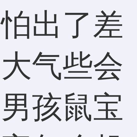
生怕出了差
宝大气些会
邓男孩鼠宝