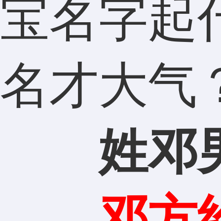
宝名字起
名才大气
姓邓
邓方