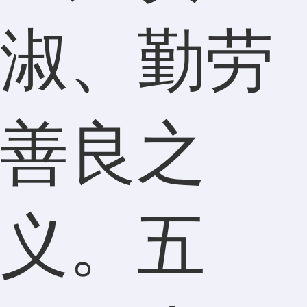
淑、勤劳
善良之
义。五