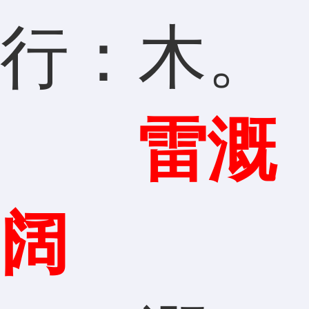
行：木。
雷溉
阔