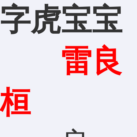
字虎宝宝
雷良
桓