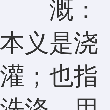
溉：
本义是浇
灌；也指
洗涤。用