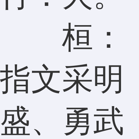
桓：
指文采明
盛、勇武