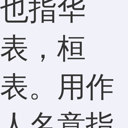
也指华
表，桓
表。用作
人名意指