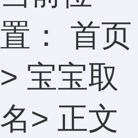
置：
首页
>
宝宝取
名
> 正文