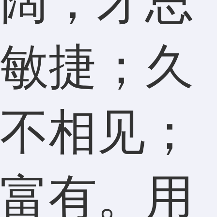
阔；才思
敏捷；久
不相见；
富有。用