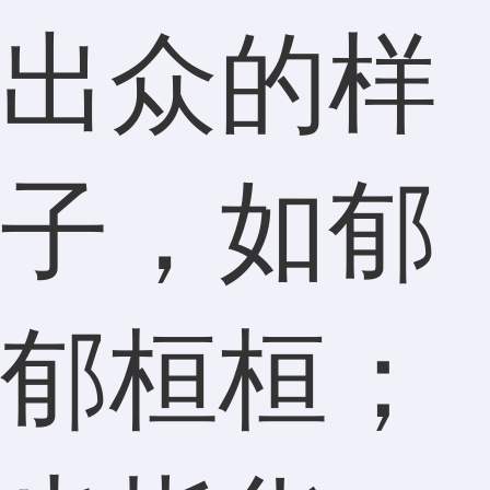
出众的样
子，如郁
郁桓桓；