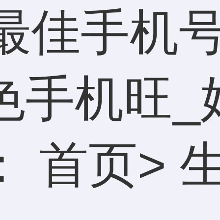
最佳手机号
色手机旺_
：
首页
>