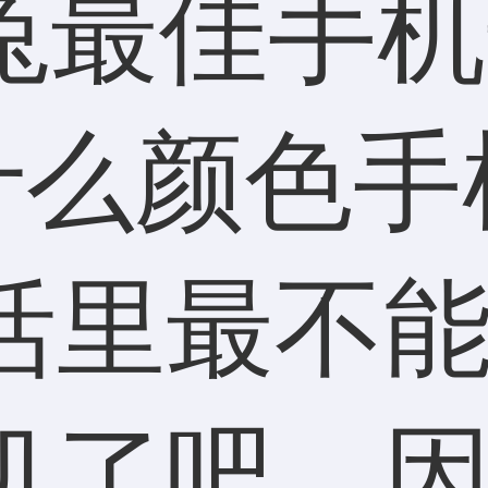
活里最不
机了吧，