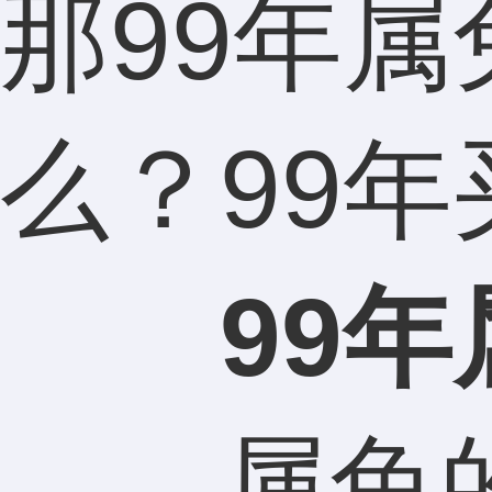
那99年
么？99
99
属兔的