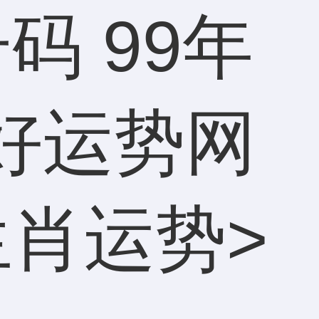
码 99年
好运势网
生肖运势
>