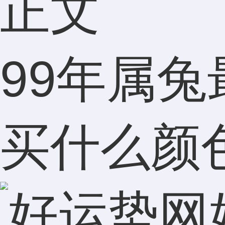
正文
99年属兔
买什么颜