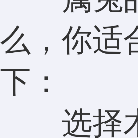
么，你适
下：
选择木