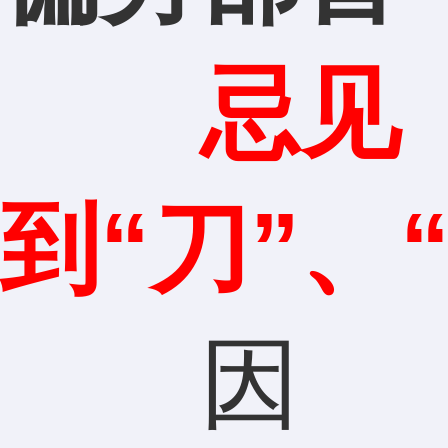
忌见
到“刀”、
因