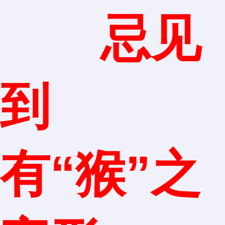
忌见
到
有“猴”之