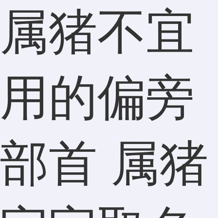
属猪不宜
用的偏旁
部首 属猪