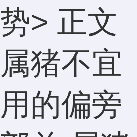
势
> 正文
属猪不宜
用的偏旁