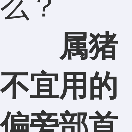
么？
属猪
不宜用的
偏旁部首