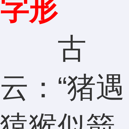
字形
古
云：“猪遇
猿猴似箭