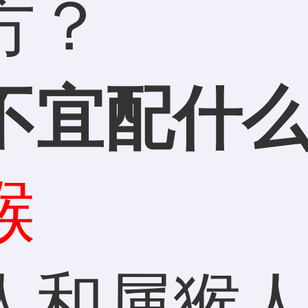
方？
不宜配什
猴
和属猴人