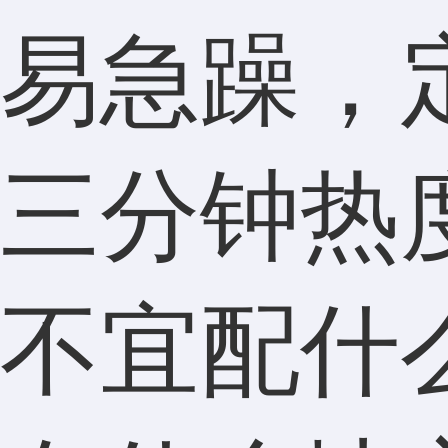
易急躁，
三分钟热
不宜配什