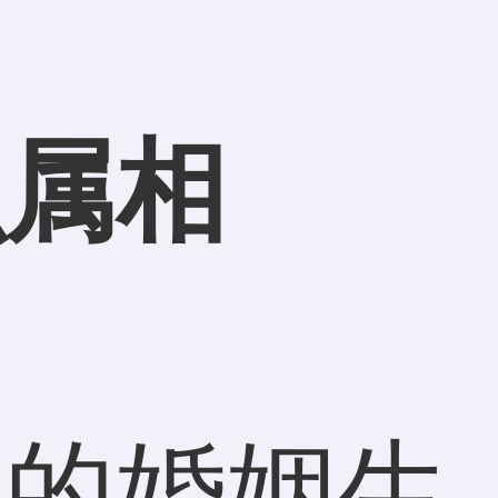
么属相
的婚姻生