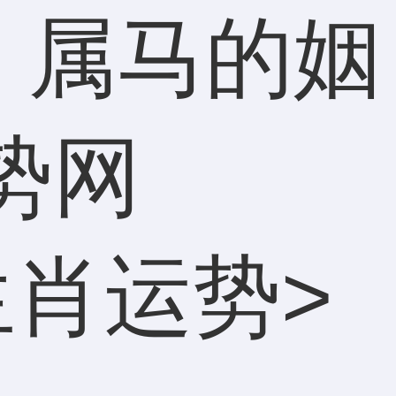
 属马的姻
势网
生肖运势
>