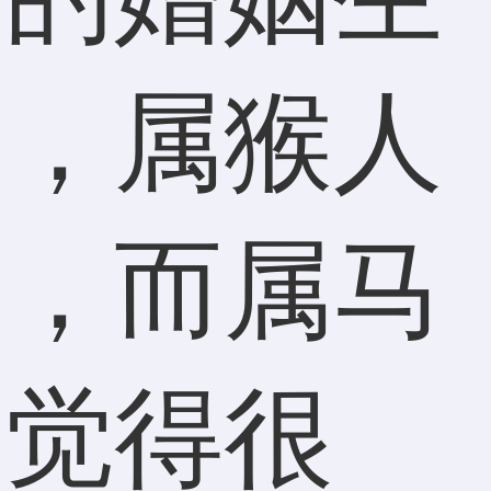
的，属猴人
诚，而属马
人觉得很