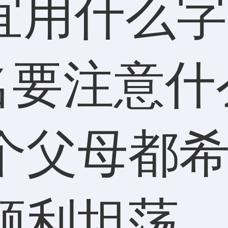
个父母都
顺利坦荡