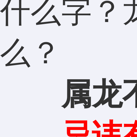
什么字？
么？
属龙
忌讳