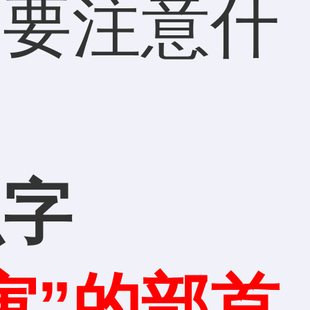
名要注意什
么字
寅”的部首