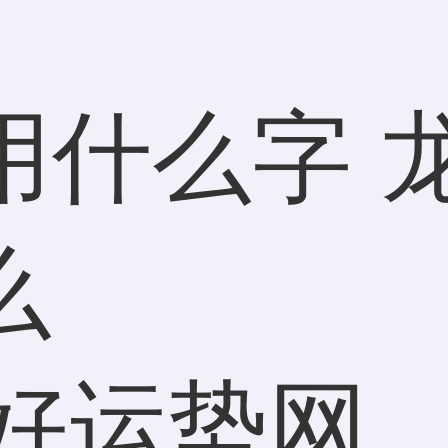
用什么字 
么
好运势网