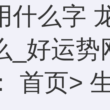
用什么字 
么_好运势
：
首页
>