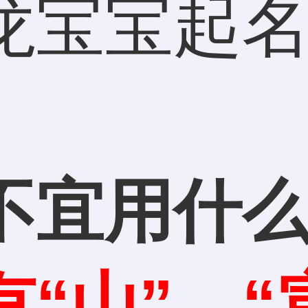
龙宝宝起
不宜用什
有“山”、“