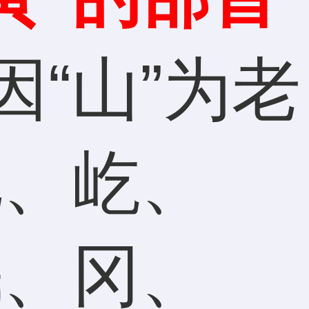
“山”为老
屯、屹、
岷、冈、