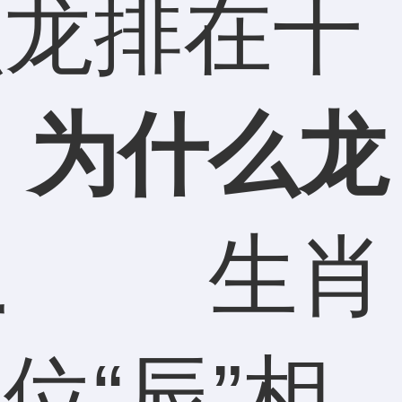
么龙排在十
什么龙
位
生肖
位“辰”相