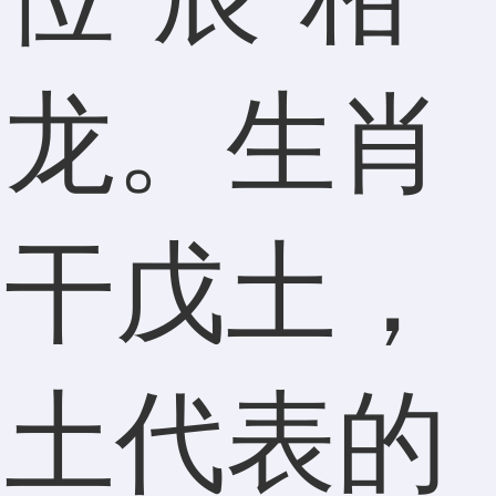
辰龙。生肖
藏干戊土，
辰土代表的