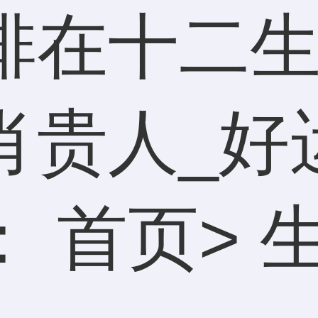
排在十二
肖贵人_好
：
首页
>