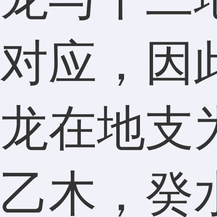
对应，因
龙在地支
乙木，癸