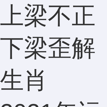
上梁不正
下梁歪解
生肖