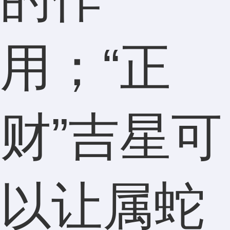
用；“正
财”吉星可
以让属蛇