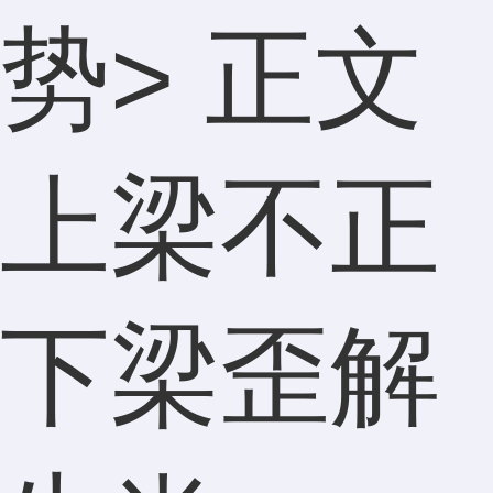
势
> 正文
上梁不正
下梁歪解