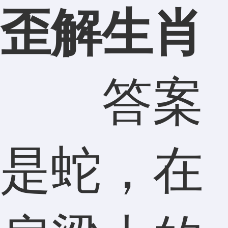
歪解生肖
答案
是蛇，在