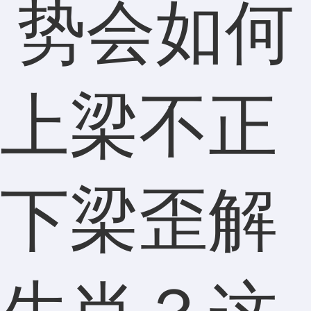
上梁不正
下梁歪解