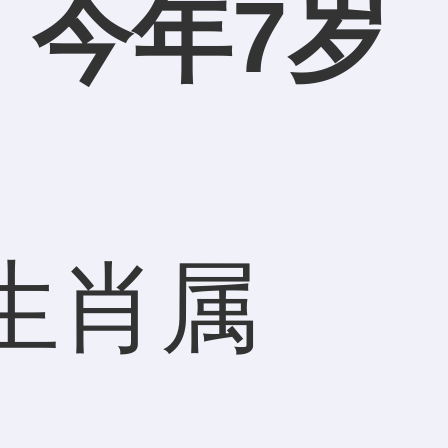
？
今年7岁
生肖属