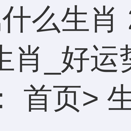
什么生肖 
生肖_好运
：
首页
>