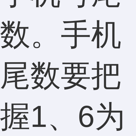
数。手机
尾数要把
握1、6为