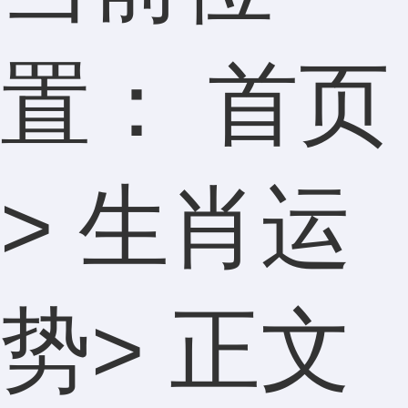
置：
首页
>
生肖运
势
> 正文