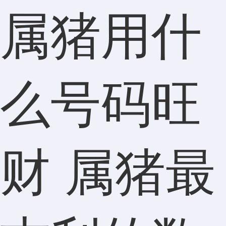
属猪用什
么号码旺
财 属猪最