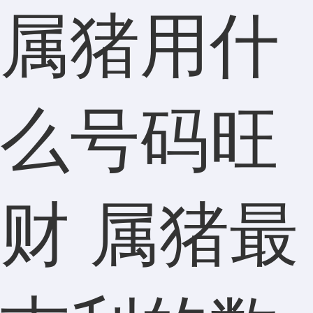
属猪用什
么号码旺
财 属猪最