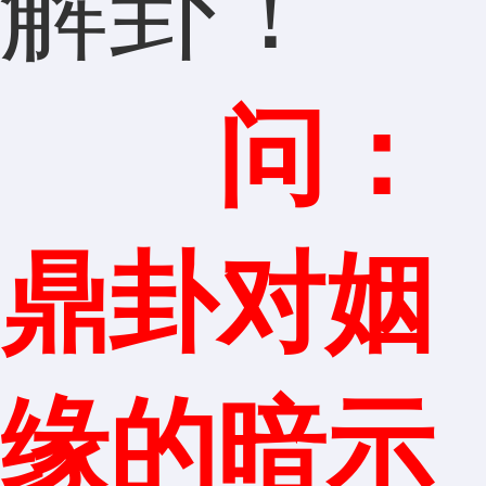
解卦！
问：
鼎卦对姻
缘的暗示