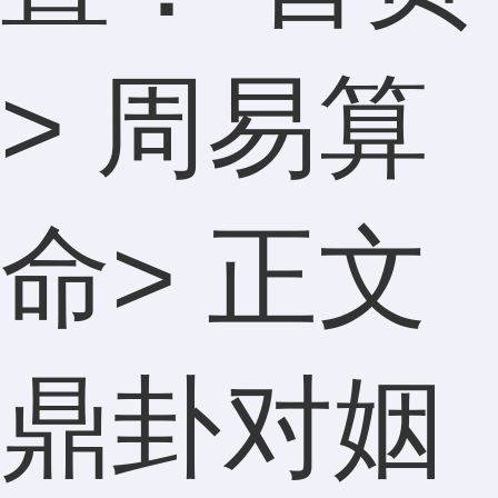
>
周易算
命
> 正文
鼎卦对姻