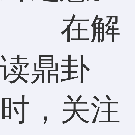
在解
读鼎卦
时，关注