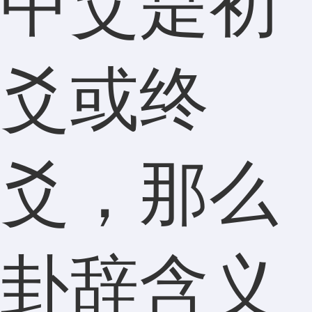
中爻是初
爻或终
爻，那么
卦辞含义