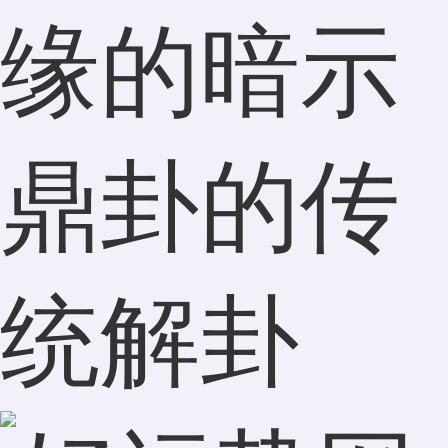
缘的暗示
鼎卦的传
统解卦