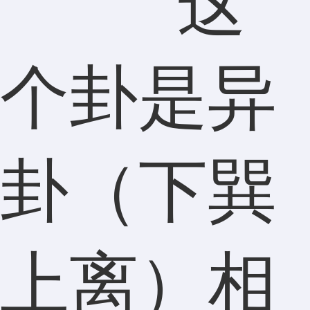
这
个卦是异
卦（下巽
上离）相