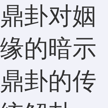
鼎卦对姻
缘的暗示
鼎卦的传