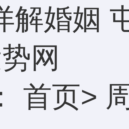
详解婚姻 
运势网
：
首页
>