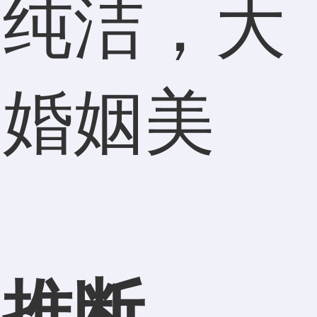
纯洁，大
，婚姻美
推断