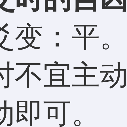
变：平。
时不宜主
动即可。