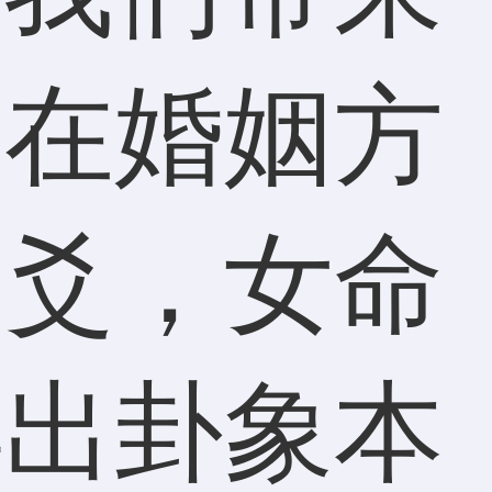
是在婚姻方
财爻，女命
得出卦象本