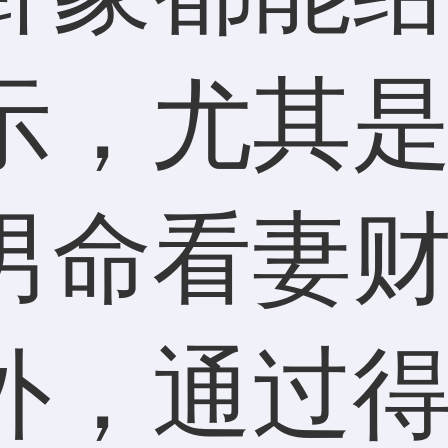
示，尤其
男命看妻
外，通过