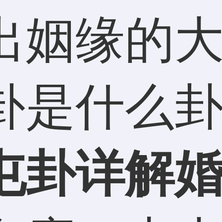
出姻缘的
卦是什么
卦详解婚