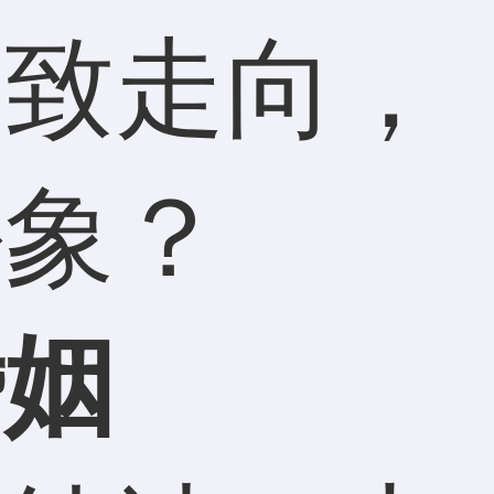
大致走向，
卦象？
姻