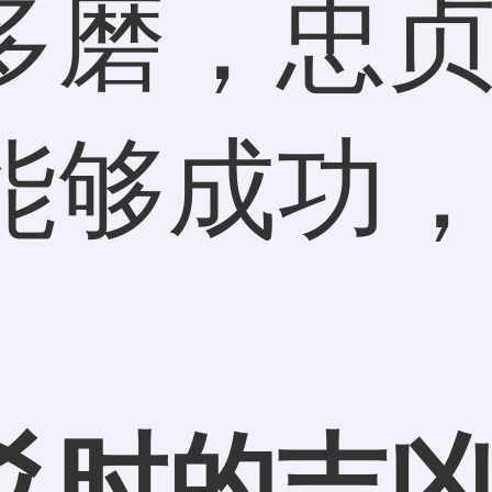
磨，忠贞
能够成功
时的吉凶