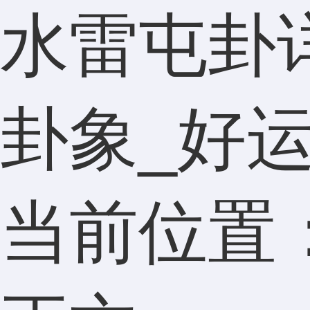
水雷屯卦
卦象_好
当前位置