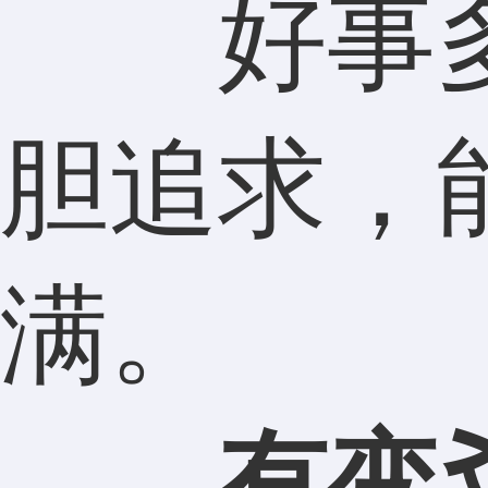
好事多
胆追求，
满。
有变爻