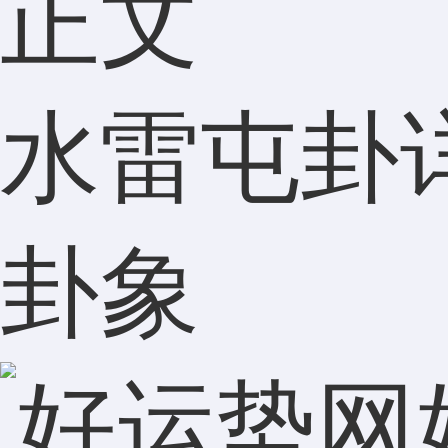
正文
水雷屯卦
卦象