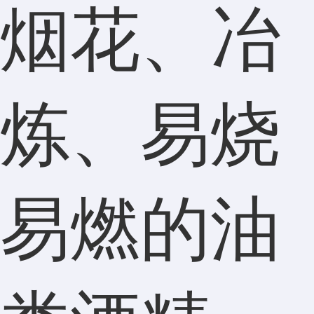
烟花、冶
炼、易烧
易燃的油