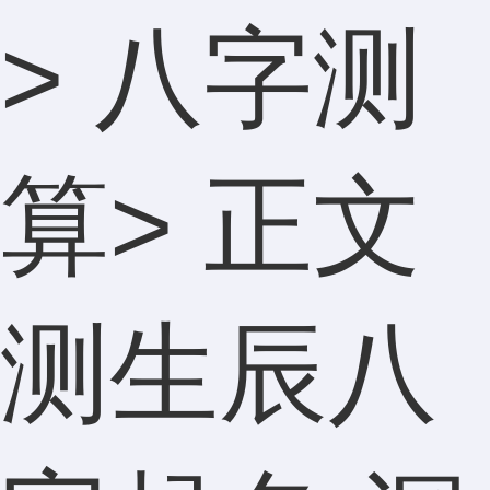
>
八字测
算
> 正文
测生辰八