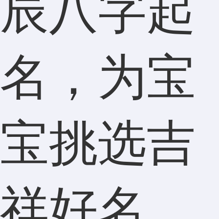
辰八字起
名，为宝
宝挑选吉
祥好名_