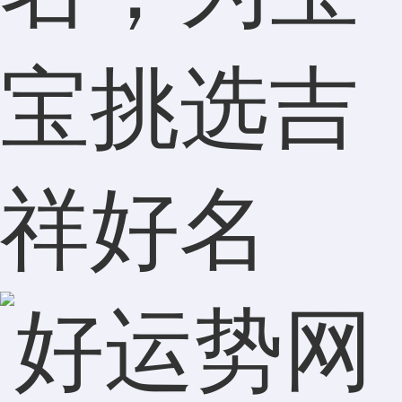
宝挑选吉
祥好名