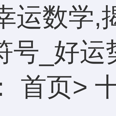
幸运数学,
符号_好运
：
首页
>