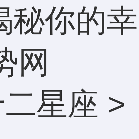
揭秘你的幸
势网
十二星座
>