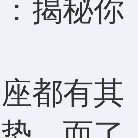
学：揭秘你
星座都有其
运势。而了