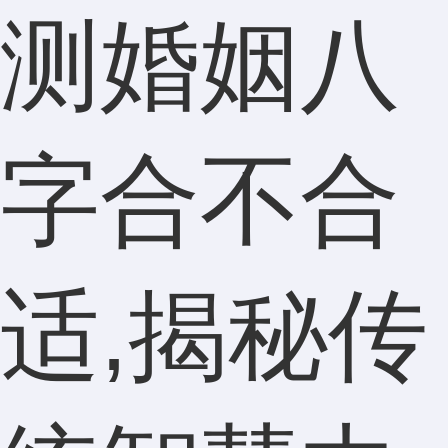
测婚姻八
字合不合
适,揭秘传