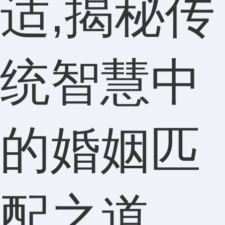
适,揭秘传
统智慧中
的婚姻匹
配之道