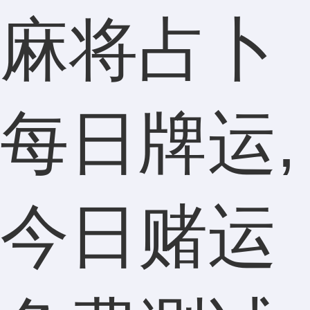
麻将占卜
每日牌运,
今日赌运