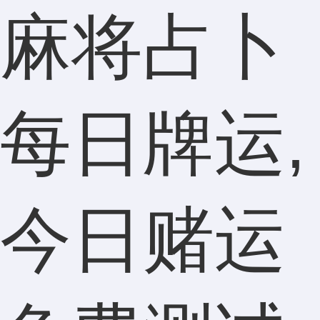
麻将占卜
每日牌运,
今日赌运