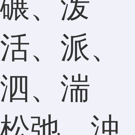
碾、泼
活、派、
泗、湍
松弛、浊