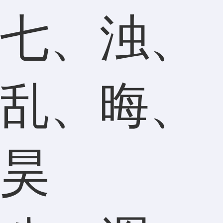
七、浊、
乱、晦、
昊