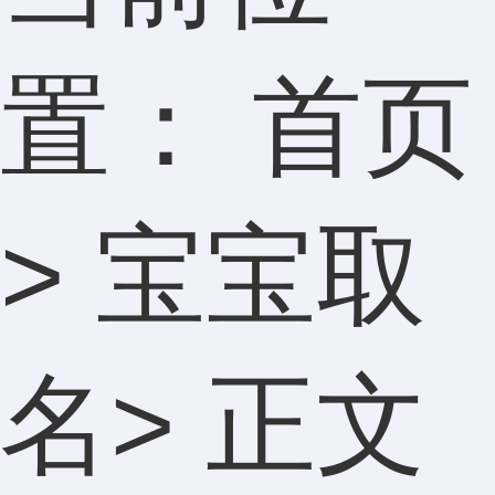
置：
首页
>
宝宝取
名
> 正文