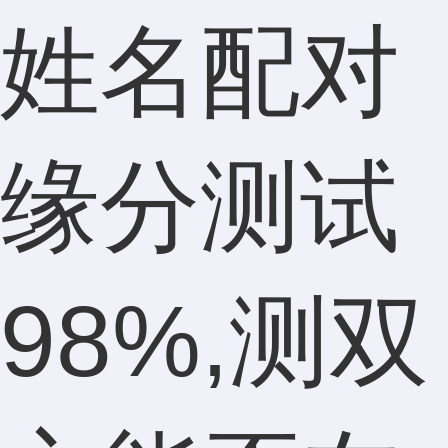
姓名配对
缘分测试
98%,测双