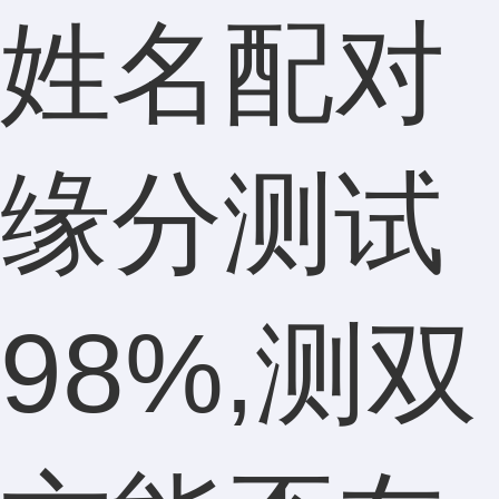
姓名配对
缘分测试
98%,测双