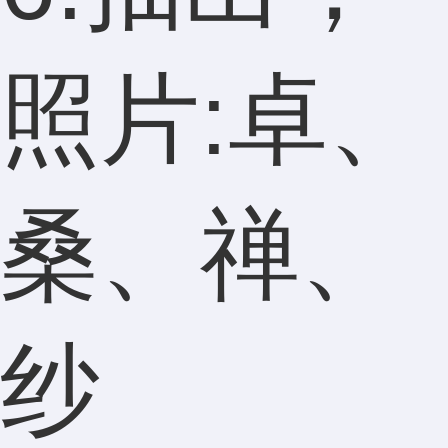
照片:卓、
桑、禅、
纱