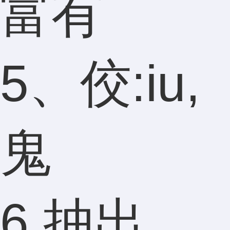
富有
5、佼:iu,
鬼
6.抽出，