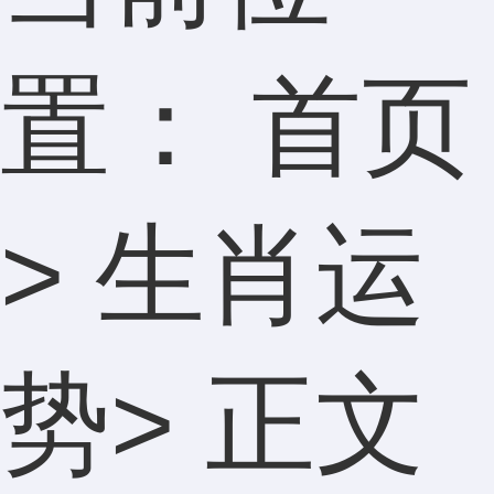
置：
首页
>
生肖运
势
> 正文