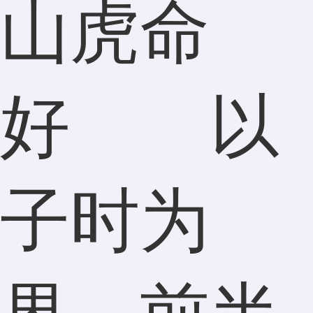
山虎命
好 以
子时为