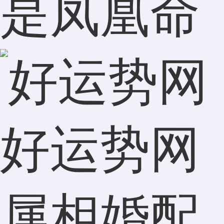
是凤凰命
好运势网
属相婚配