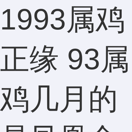
1993属鸡
正缘 93属
鸡几月的