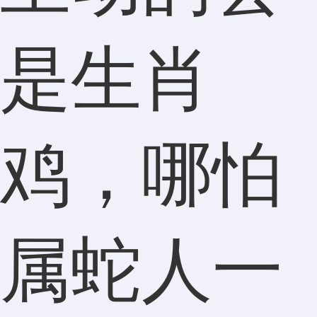
是生肖
鸡，哪怕
属蛇人一