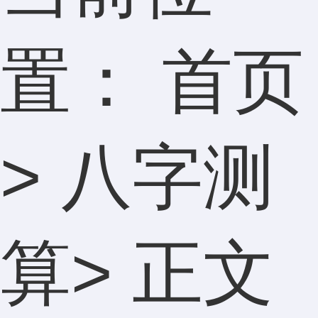
置：
首页
>
八字测
算
> 正文