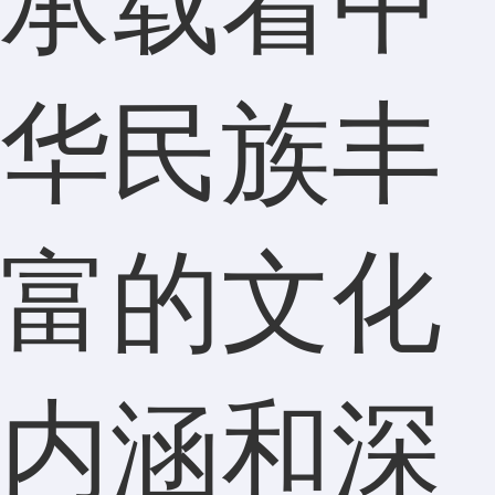
承载着中
华民族丰
富的文化
内涵和深