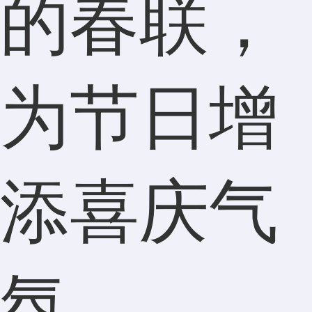
的春联，
为节日增
添喜庆气
氛。