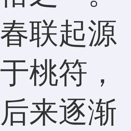
春联起源
于桃符，
后来逐渐