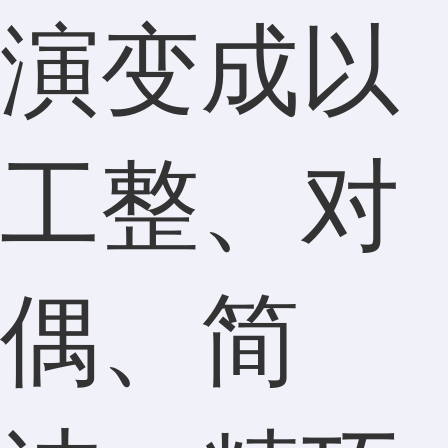
演变成以
工整、对
偶、简