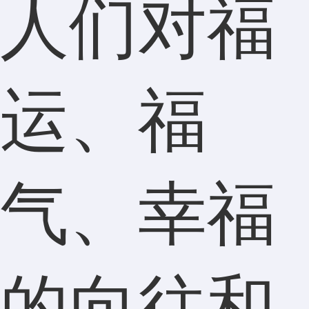
人们对福
运、福
气、幸福
的向往和