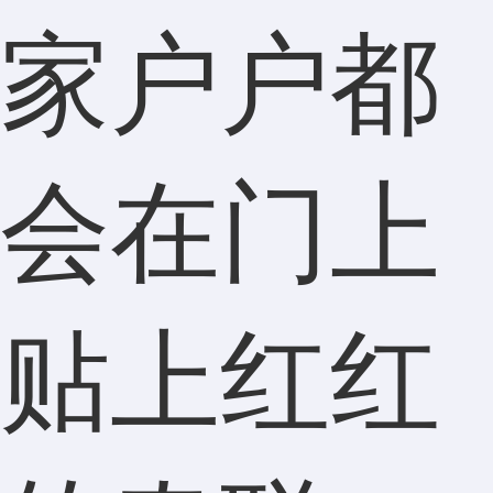
家户户都
会在门上
贴上红红