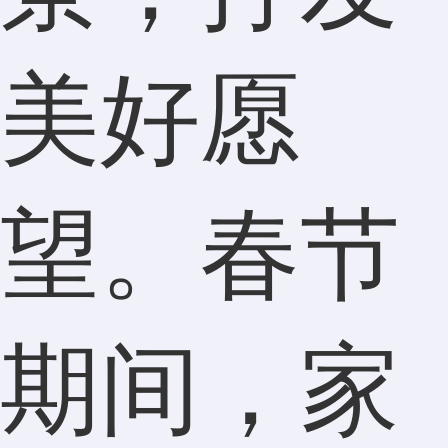
美好愿
望。春节
期间，家