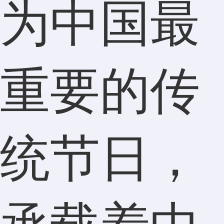
为中国最
重要的传
统节日，