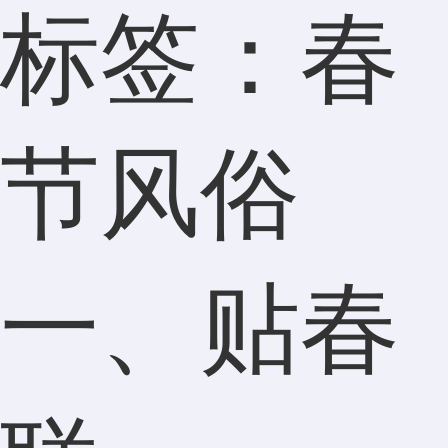
标签：春
节风俗
一、贴春