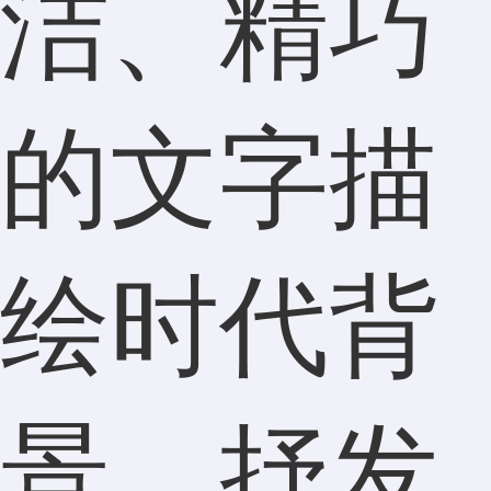
洁、精巧
的文字描
绘时代背
景，抒发