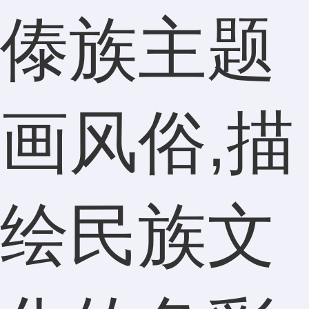
傣族主题
画风俗,描
绘民族文