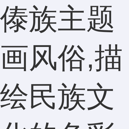
傣族主题
画风俗,描
绘民族文