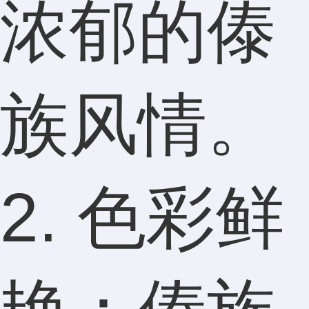
浓郁的傣
族风情。
2. 色彩鲜