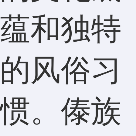
蕴和独特
的风俗习
惯。傣族