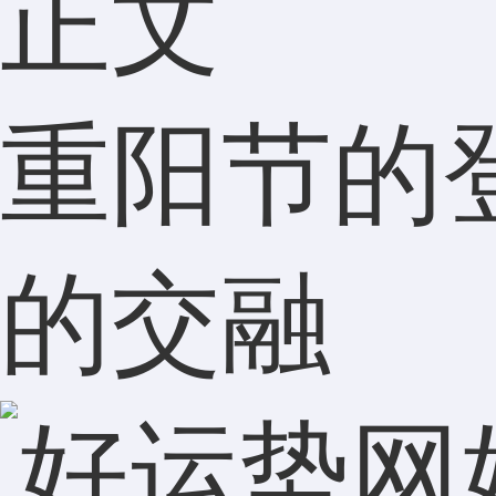
正文
重阳节的
的交融