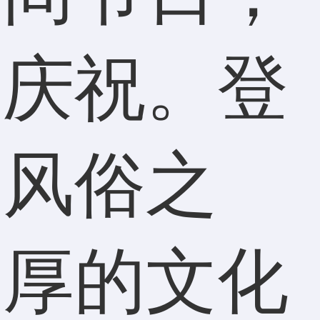
日庆祝。登
的风俗之
深厚的文化