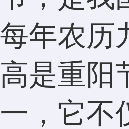
每年农历
高是重阳
一，它不