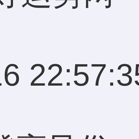
6 22:57:3