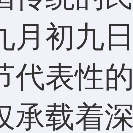
九月初九
节代表性
仅承载着