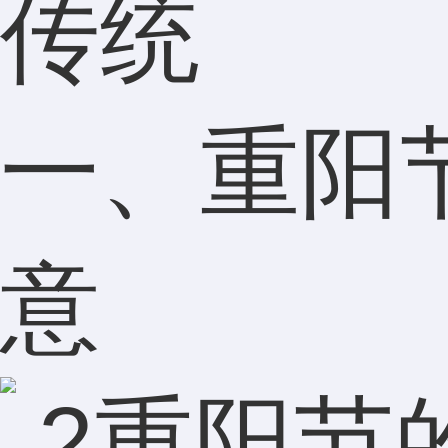
传统
一、重阳
意