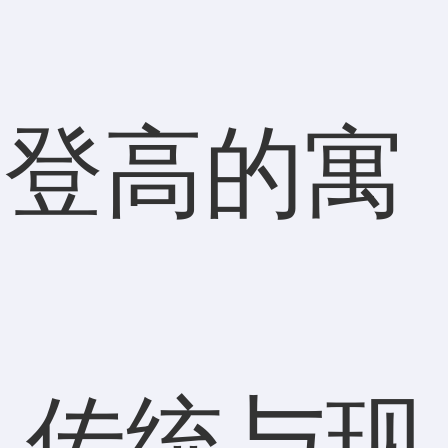
与登高的寓