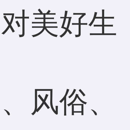
们对美好生
高、风俗、