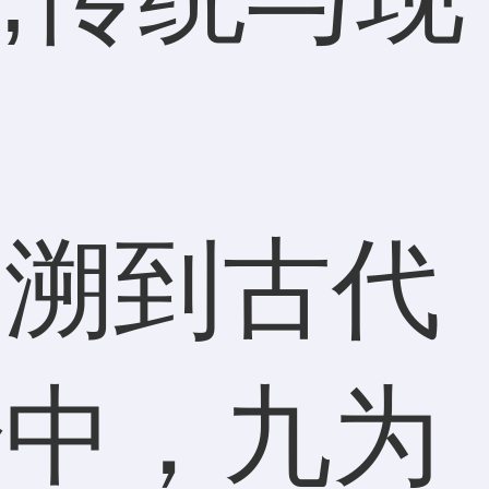
追溯到古代
经中，九为