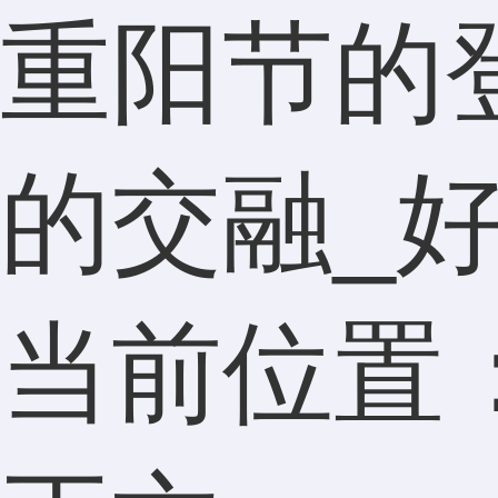
重阳节的
的交融_
当前位置