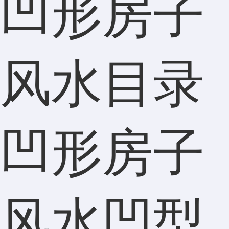
凹形房子
风水目录
凹形房子
风水凹型