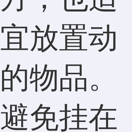
宜放置动
的物品。
避免挂在