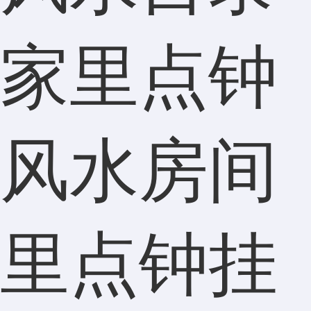
家里点钟
风水房间
里点钟挂