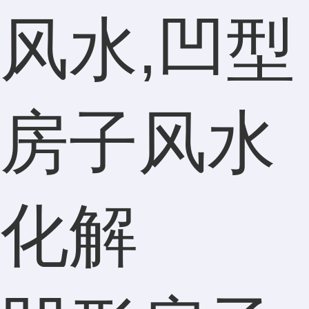
风水,凹型
房子风水
化解