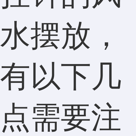
水摆放，
有以下几
点需要注