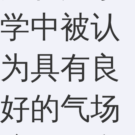
学中被认
为具有良
好的气场