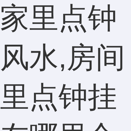
家里点钟
风水,房间
里点钟挂