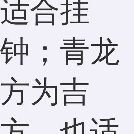
适合挂
钟；青龙
方为吉
方，也适