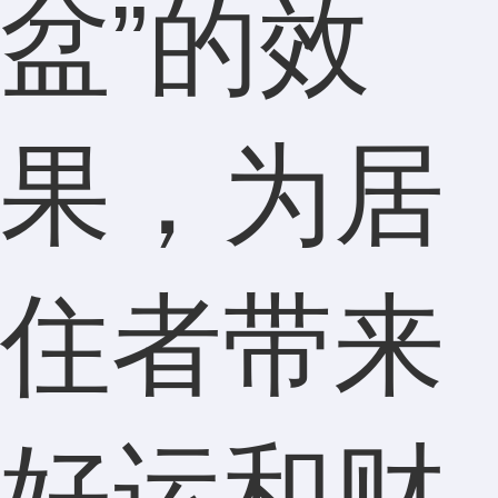
盆”的效
果，为居
住者带来
好运和财