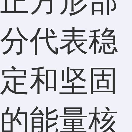
正方形部
分代表稳
定和坚固
的能量核