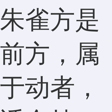
朱雀方是
前方，属
于动者，