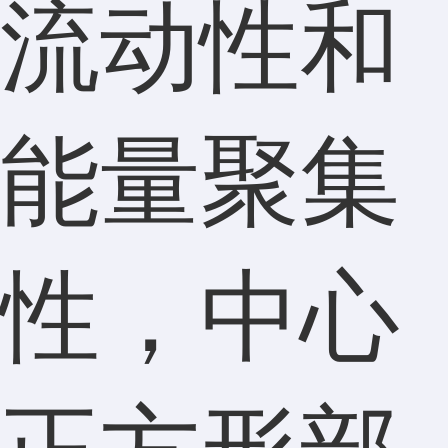
流动性和
能量聚集
性，中心