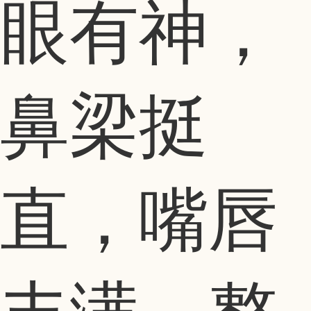
眼有神，
鼻梁挺
直，嘴唇