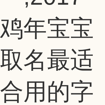
鸡年宝宝
取名最适
合用的字