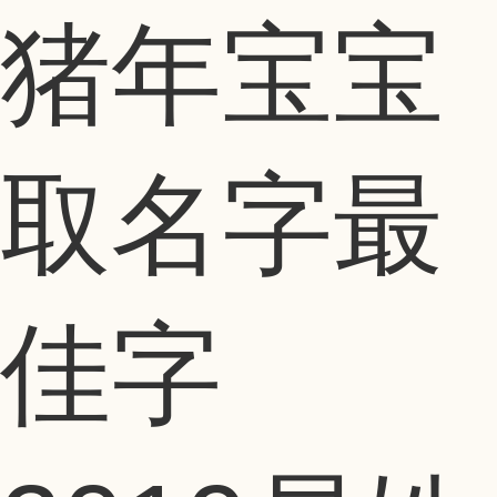
猪年宝宝
取名字最
佳字