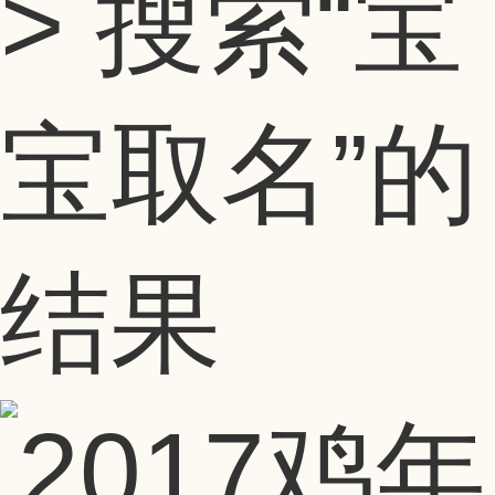
> 搜索
“宝
宝取名”
的
结果