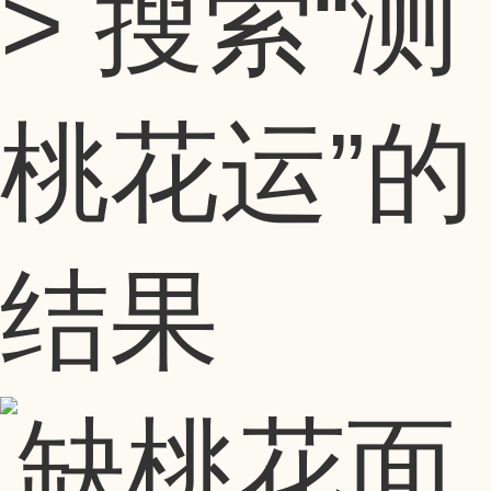
> 搜索
“测
桃花运”
的
结果