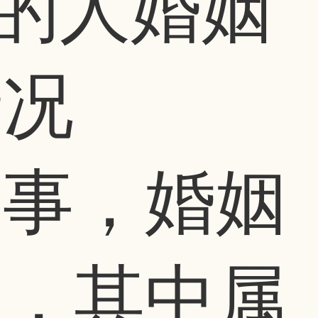
生的人婚姻
情况
大事，婚姻
素，其中属