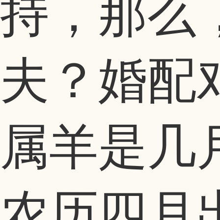
持，那么
夫？婚配
属羊是几
农历四月