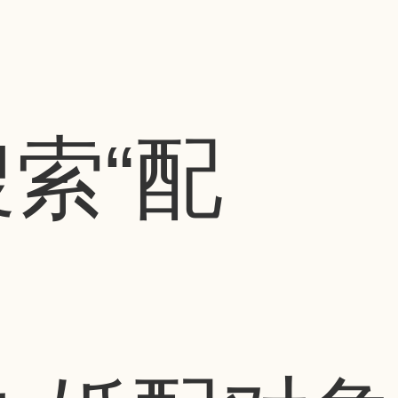
搜索
“配