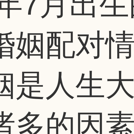
6年7月出
婚姻配对
姻是人生
诸多的因