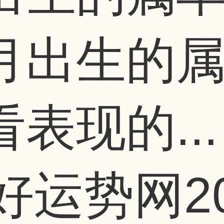
月出生的
表现的...
好运势网
2