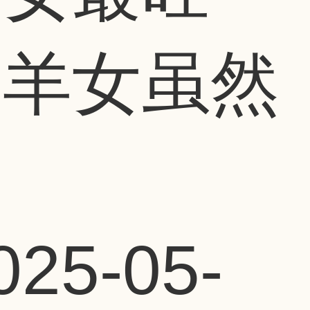
属羊女虽然
025-05-