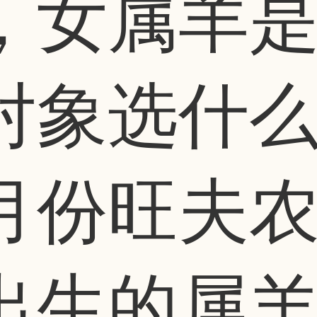
，女属羊
对象选什
月份旺夫
出生的属