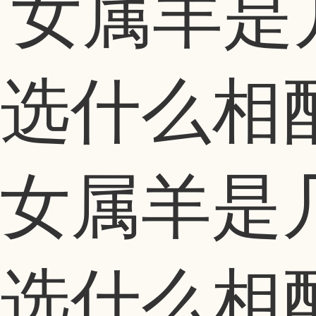
女属羊是
选什么相