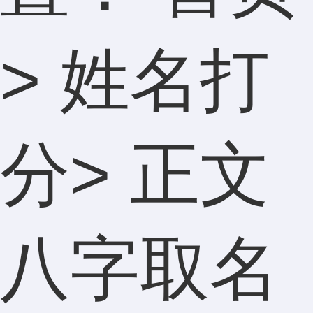
>
姓名打
分
> 正文
八字取名