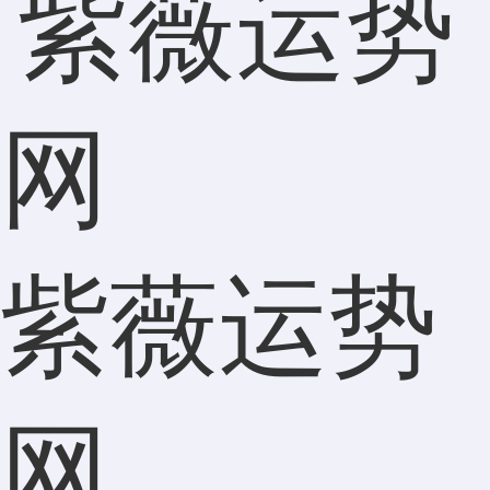
紫薇运势
网