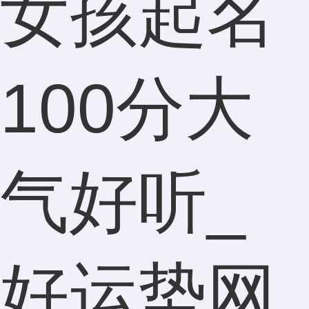
女孩起名
100分大
气好听_
好运势网