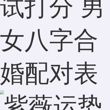
试打分 男
女八字合
婚配对表