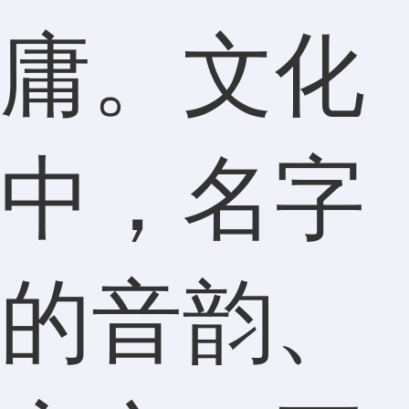
庸。文化
中，名字
的音韵、