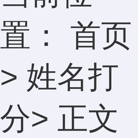
置：
首页
>
姓名打
分
> 正文