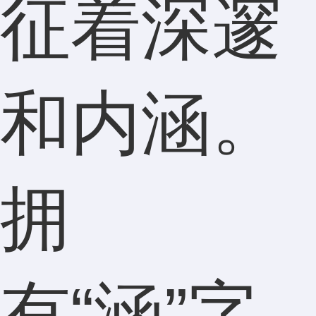
征着深邃
和内涵。
拥
有“涵”字