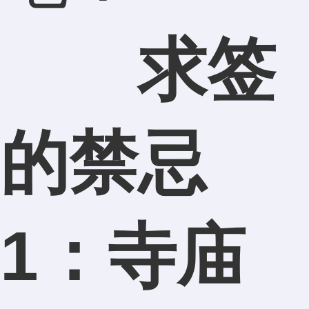
求签
的禁忌
1：寺庙