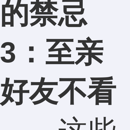
的禁忌
3：至亲
好友不看