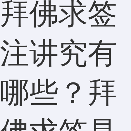
拜佛求签
注讲究有
哪些？拜