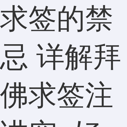
求签的禁
忌 详解拜
佛求签注