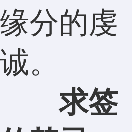
缘分的虔
诚。
求签