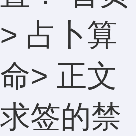
>
占卜算
命
> 正文
求签的禁