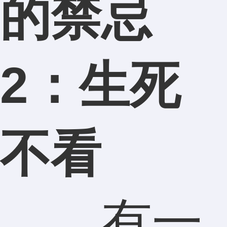
的禁忌
2：生死
不看
有一