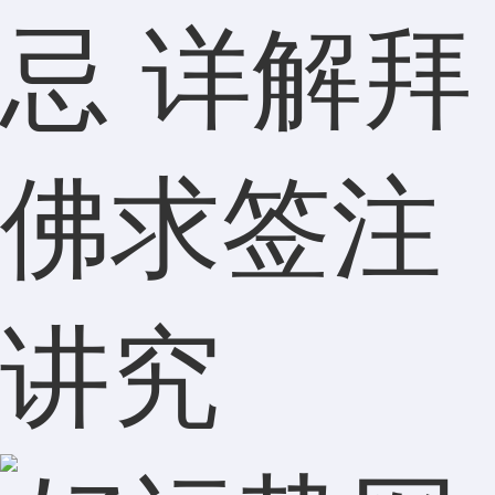
忌 详解拜
佛求签注
讲究