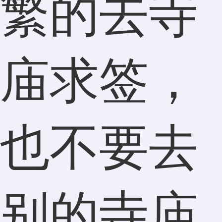
繁的去寺
庙求签，
也不要去
别的寺庙