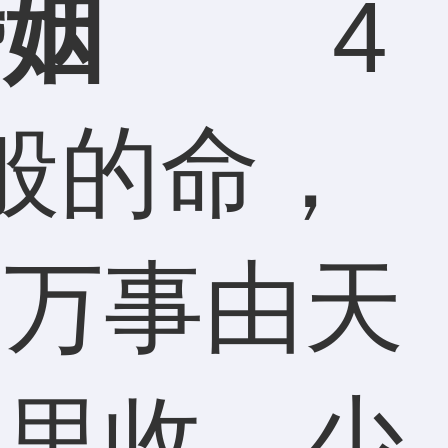
婚姻
4
般的命，
是万事由天
命里收，少