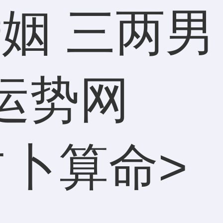
姻 三两男
运势网
占卜算命
>