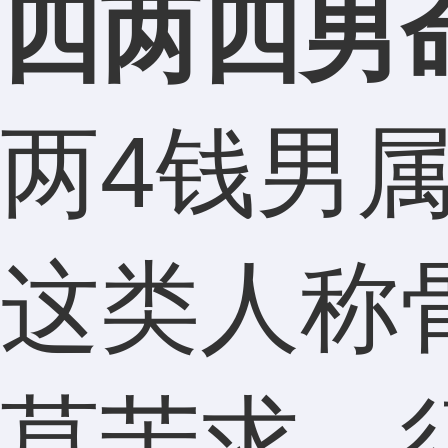
四两四男
两4钱男
这类人称
莫苦求，