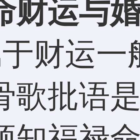
命财运与
属于财运一
骨歌批语
须知福禄