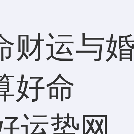
命财运与婚
算好命
好运势网