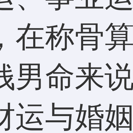
，在称骨
钱男命来
财运与婚