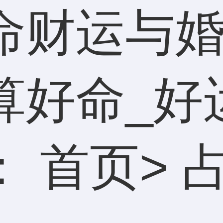
命财运与婚
算好命_好
：
首页
>