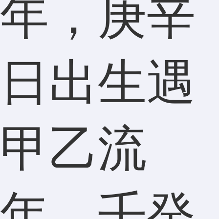
年，庚辛
日出生遇
甲乙流
年，壬癸