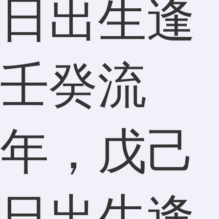
日出生逢
壬癸流
年，戊己
日出生逢