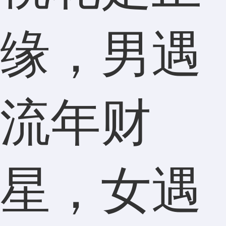
缘，男遇
流年财
星，女遇