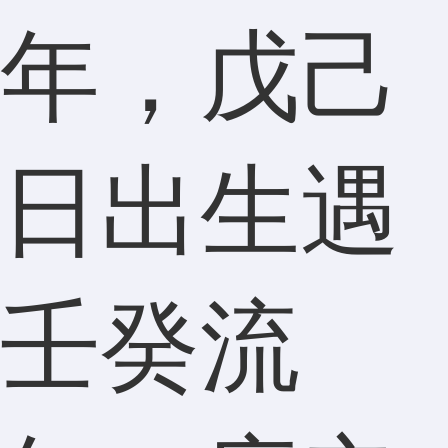
年，戊己
日出生遇
壬癸流