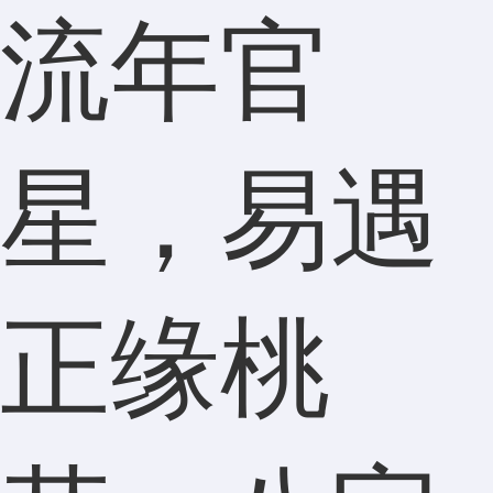
流年官
星，易遇
正缘桃