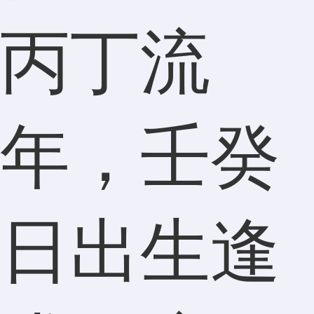
丙丁流
年，壬癸
日出生逢