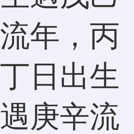
流年，丙
丁日出生
遇庚辛流