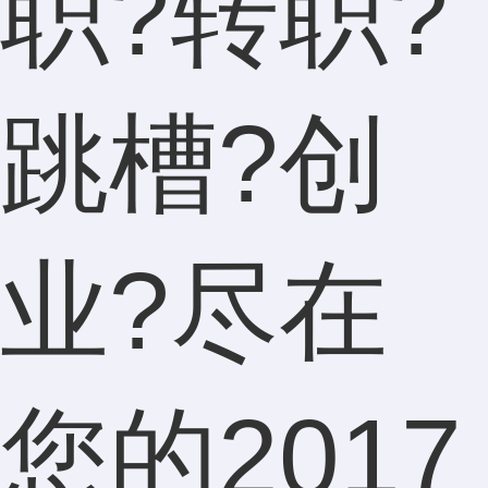
职?转职?
跳槽?创
业?尽在
您的2017