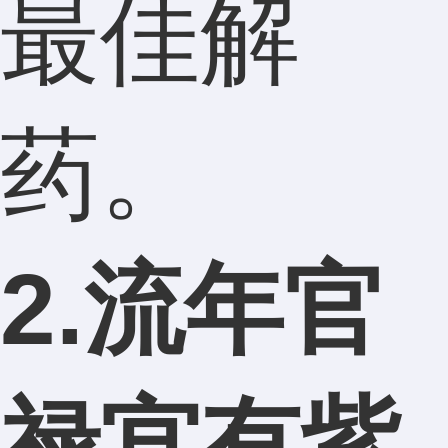
最佳解
药。
2.流年官
禄宫有紫