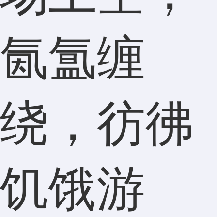
氤氲缠
绕，彷彿
饥饿游