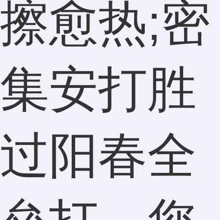
擦愈热;密
集安打胜
过阳春全