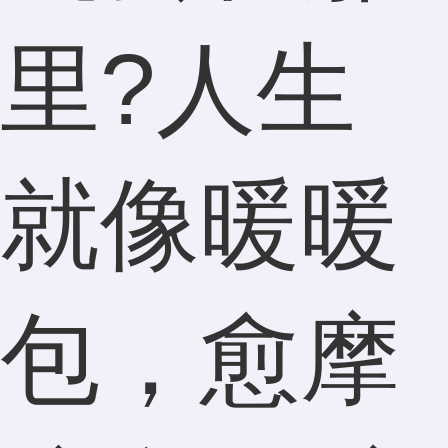
里?人生
就像暖暖
包，愈摩