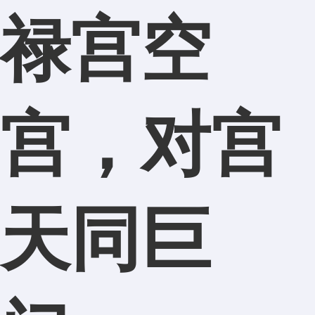
禄宫空
宫，对宫
天同巨