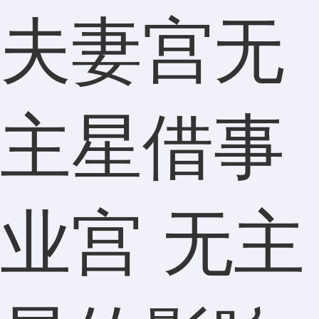
夫妻宫无
主星借事
业宫 无主