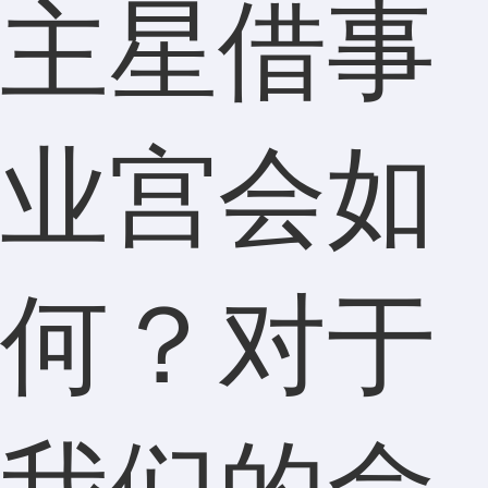
主星借事
业宫会如
何？对于