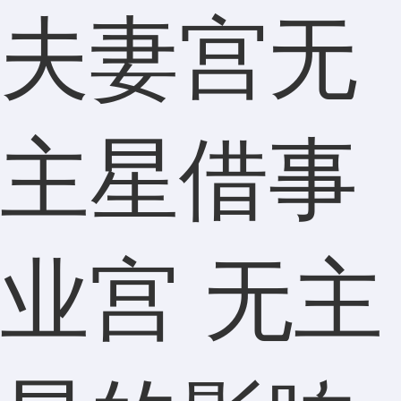
夫妻宫无
主星借事
业宫 无主