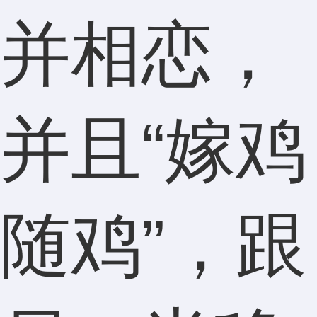
并相恋，
并且“嫁鸡
随鸡”，跟