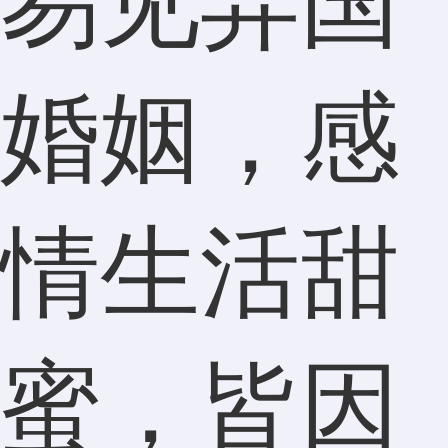
易见异国
婚姻，感
情生活甜
蜜，皆因