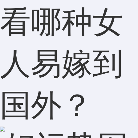
看哪种女
人易嫁到
国外？