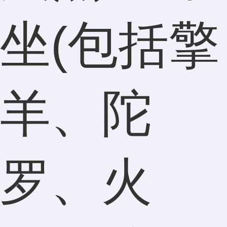
坐(包括擎
羊、陀
罗、火