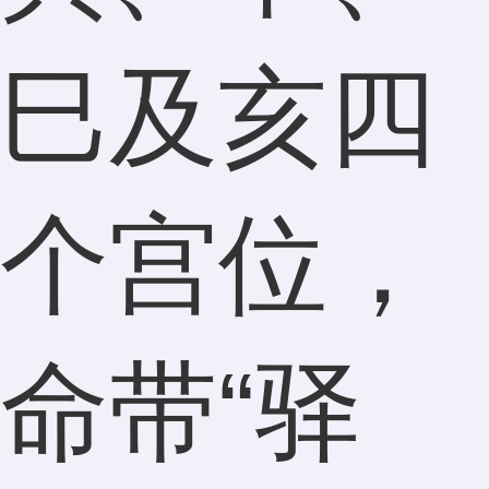
巳及亥四
个宫位，
命带“驿