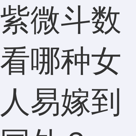
紫微斗数
看哪种女
人易嫁到