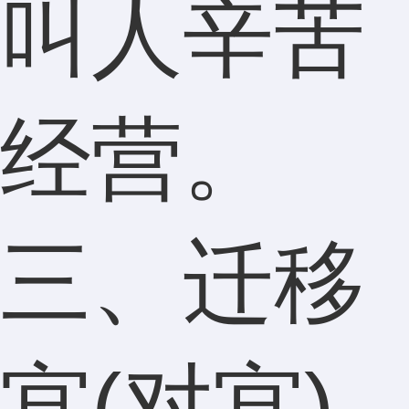
叫人辛苦
经营。
三、迁移
宫(对宫)