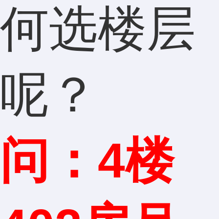
何选楼层
呢？
问：4楼