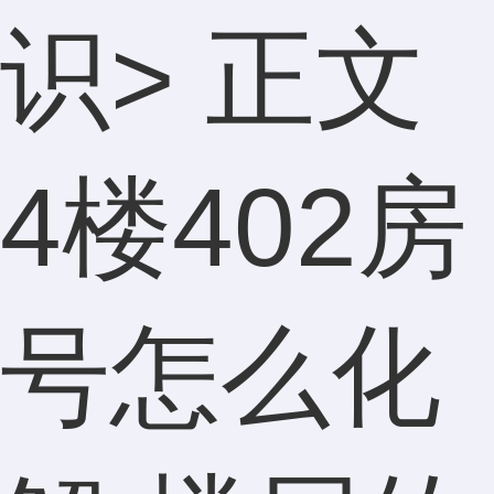
识
> 正文
4楼402房
号怎么化