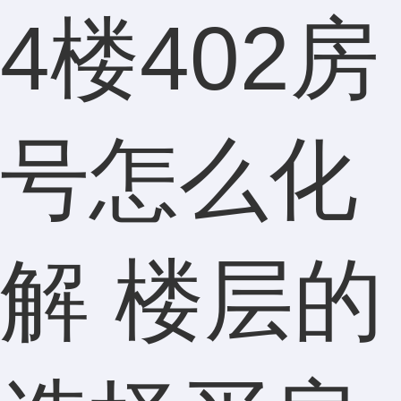
4楼402房
号怎么化
解 楼层的