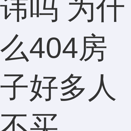
讳吗 为什
么404房
子好多人
不买