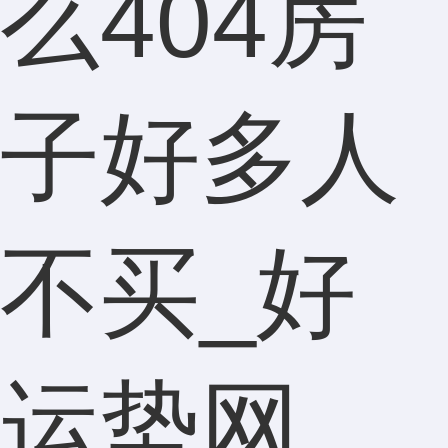
么404房
子好多人
不买_好
运势网