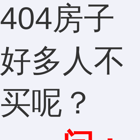
404房子
好多人不
买呢？