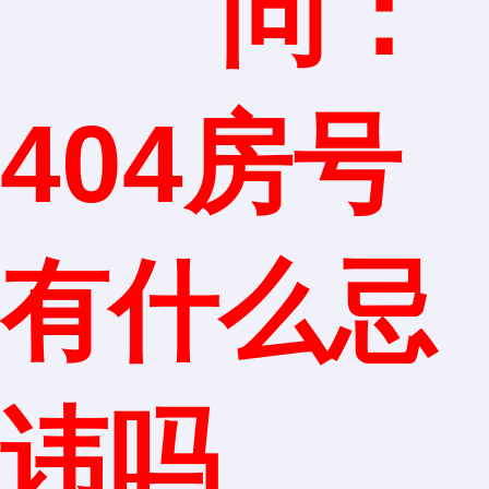
问：
404房号
有什么忌
讳吗