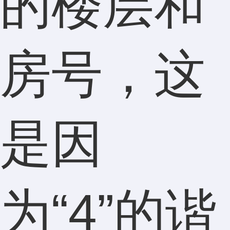
的楼层和
房号，这
是因
为“4”的谐