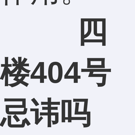
四
楼404号
忌讳吗