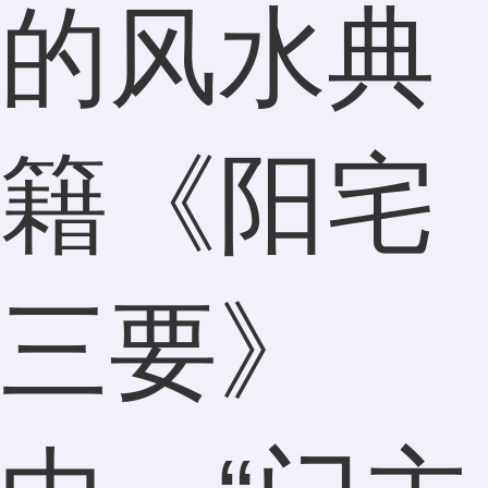
的风水典
籍《阳宅
三要》