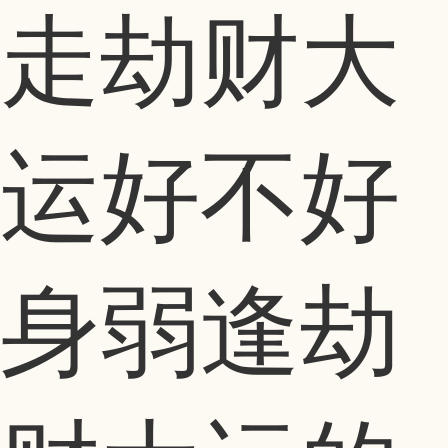
走劫财大
运好不好
身弱逢劫